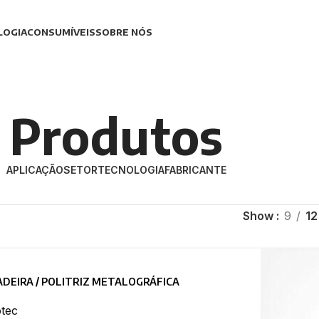
LOGIA
CONSUMÍVEIS
SOBRE NÓS
Produtos
APLICAÇÃO
SETOR
TECNOLOGIA
FABRICANTE
Show
9
12
ADEIRA / POLITRIZ METALOGRÁFICA
tec