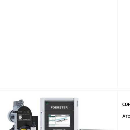
CO
Aro