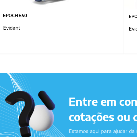
EPOCH 650
EPO
Evident
Evi
Entre em con
cotações ou 
Estamos aqui para ajudar da 