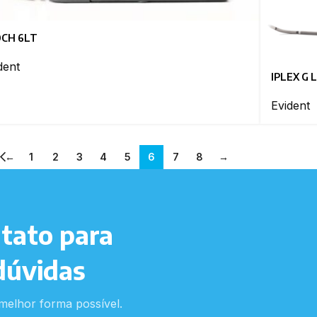
CH 6LT
dent
IPLEX G 
Evident
←
1
2
3
4
5
6
7
8
→
tato para
dúvidas
melhor forma possível.