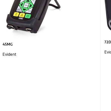
72D
45MG
Evi
Evident