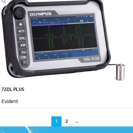
72DL PLUS
Evident
1
2
→