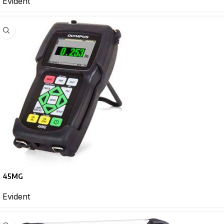
Evident
45MG
Evident