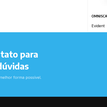
OMNISCA
Evident
tato para
dúvidas
melhor forma possível.