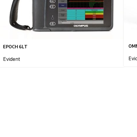
OMN
EPOCH 6LT
Evi
Evident