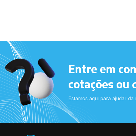
Entre em con
cotações ou 
Estamos aqui para ajudar da 