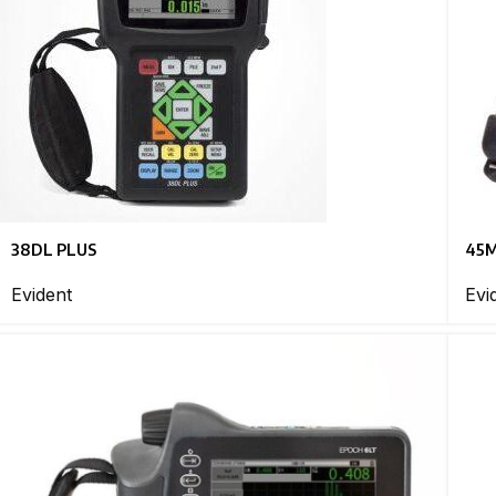
38DL PLUS
45
Evident
Evi