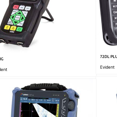
72DL PL
MG
Evident
dent