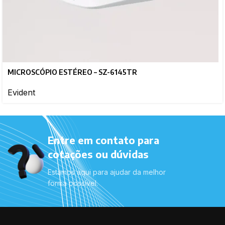
MICROSCÓPIO ESTÉREO – SZ-6145TR
Evident
Entre em contato para
cotações ou dúvidas
Estamos aqui para ajudar da melhor
forma possível.