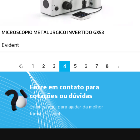
MICROSCÓPIO METALÚRGICO INVERTIDO GX53
Evident
←
1
2
3
4
5
6
7
8
→
Entre em contato para
cotações ou dúvidas
Estamos aqui para ajudar da melhor
forma possível.