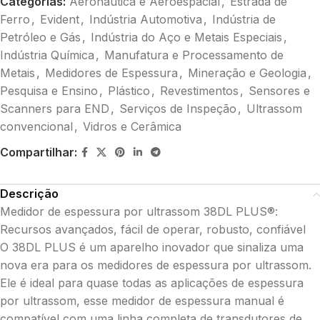
Categorias:
Aeronáutica e Aeroespacial
,
Estrada de
Ferro
,
Evident
,
Indústria Automotiva
,
Indústria de
Petróleo e Gás
,
Indústria do Aço e Metais Especiais
,
Indústria Química
,
Manufatura e Processamento de
Metais
,
Medidores de Espessura
,
Mineração e Geologia
,
Pesquisa e Ensino
,
Plástico
,
Revestimentos
,
Sensores e
Scanners para END
,
Serviços de Inspeção
,
Ultrassom
convencional
,
Vidros e Cerâmica
Compartilhar:
Descrição
Medidor de espessura por ultrassom 38DL PLUS®:
Recursos avançados, fácil de operar, robusto, confiável
O 38DL PLUS é um aparelho inovador que sinaliza uma
nova era para os medidores de espessura por ultrassom.
Ele é ideal para quase todas as aplicações de espessura
por ultrassom, esse medidor de espessura manual é
compatível com uma linha completa de transdutores de