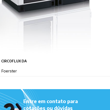
CIRCOFLUX DA
Foerster
Entre em contato para
cotações ou dúvidas