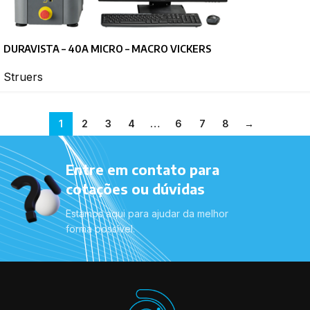
DURAVISTA – 40A MICRO – MACRO VICKERS
Struers
1
2
3
4
…
6
7
8
→
Entre em contato para
cotações ou dúvidas
Estamos aqui para ajudar da melhor
forma possível.