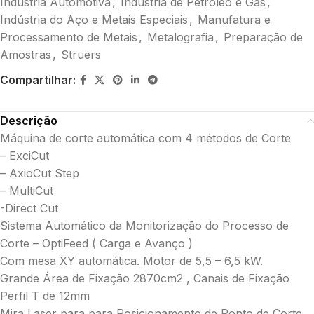
Indústria Automotiva
,
Indústria de Petróleo e Gás
,
Indústria do Aço e Metais Especiais
,
Manufatura e
Processamento de Metais
,
Metalografia
,
Preparação de
Amostras
,
Struers
Compartilhar:
Descrição
Máquina de corte automática com 4 métodos de Corte
– ExciCut
– AxioCut Step
– MultiCut
-Direct Cut
Sistema Automático da Monitorização do Processo de
Corte – OptiFeed ( Carga e Avanço )
Com mesa XY automática. Motor de 5,5 – 6,5 kW.
Grande Área de Fixação 2870cm2 , Canais de Fixação
Perfil T de 12mm
Mira Laser para para Posicionamento de Ponto de Corte