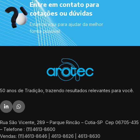
Entre em contato para
cotações ou dúvidas
Estamos aqui para ajudar da melhor
forma possível.
50 anos de Tradição, trazendo resultados relevantes para você.
Rua São Vicente, 289 – Parque Rincão – Cotia-SP Cep 06705-435
– Telefone : (11)4613-8600
Vendas: (11)4613-8646 | 4613-8626 | 4613-8630