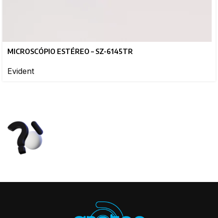
MICROSCÓPIO ESTÉREO – SZ-6145TR
Evident
Entre em contato para
cotações ou dúvidas
Estamos aqui para ajudar da melhor
forma possível.