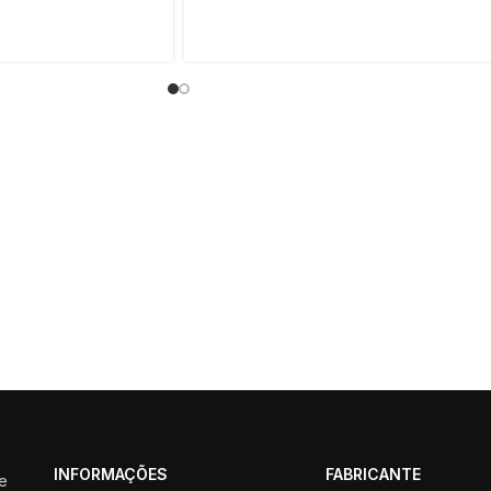
tato para
dúvidas
melhor forma possível.
INFORMAÇÕES
FABRICANTE
ue