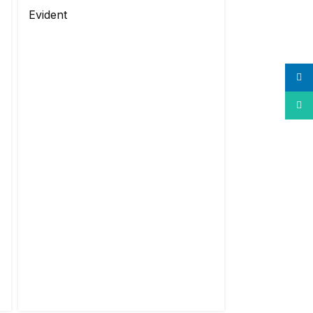
Evident
linke
What