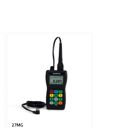
72DL PLUS
Evident
27MG