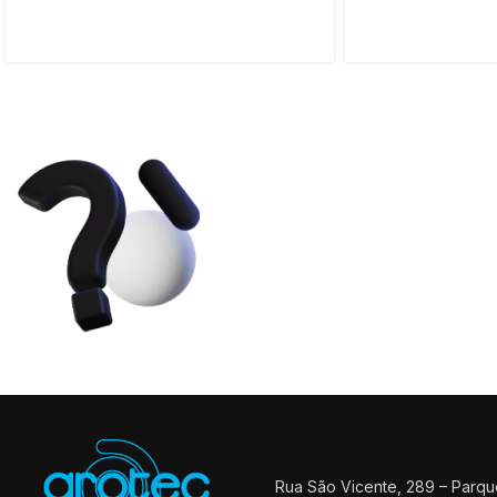
Entre em con
cotações ou 
Estamos aqui para ajudar da 
Rua São Vicente, 289 – Parq