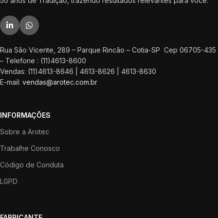
50 anos de Tradição, trazendo resultados relevantes para você.
Rua São Vicente, 289 – Parque Rincão – Cotia-SP Cep 06705-435
– Telefone : (11)4613-8600
Vendas: (11)4613-8646 | 4613-8626 | 4613-8630
E-mail:
vendas@arotec.com.br
INFORMAÇÕES
Sobre a Arotec
Trabalhe Conosco
Código de Conduta
LGPD
FABRICANTE