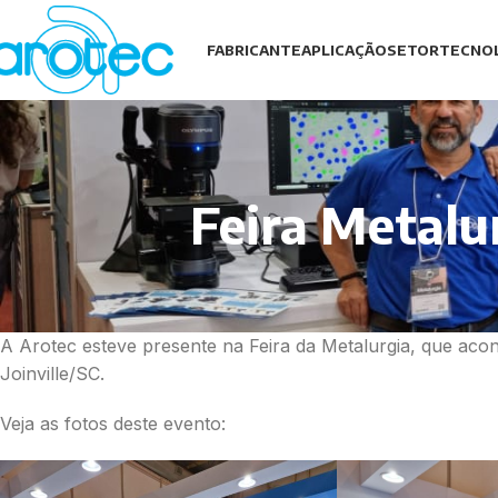
FABRICANTE
APLICAÇÃO
SETOR
TECNO
Feira Metalur
A Arotec esteve presente na Feira da Metalurgia, que aco
Joinville/SC.
Veja as fotos deste evento: