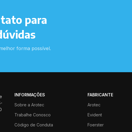
tato para
dúvidas
melhor forma possível.
INFORMAÇÕES
FABRICANTE
ue
5-
Sobre a Arotec
Arotec
0
Trabalhe Conosco
Evident
-
Código de Conduta
Foerster
r