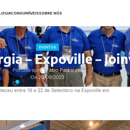
LOGIA
CONSUMÍVEIS
SOBRE NÓS
EVENTOS
gia – Expoville – Join
Postado por
Fábio Passarella
On 20/09/2023
0
nteceu entre 19 e 22 de Setembro na Expoville em