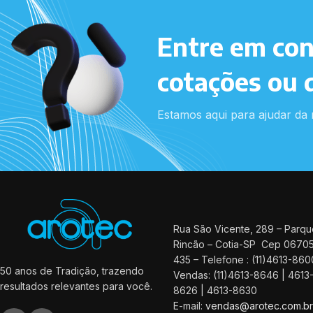
Entre em con
cotações ou 
Estamos aqui para ajudar da 
Rua São Vicente, 289 – Parq
Rincão – Cotia-SP Cep 0670
435 – Telefone : (11)4613-860
50 anos de Tradição, trazendo
Vendas: (11)4613-8646 | 4613
resultados relevantes para você.
8626 | 4613-8630
E-mail:
vendas@arotec.com.b