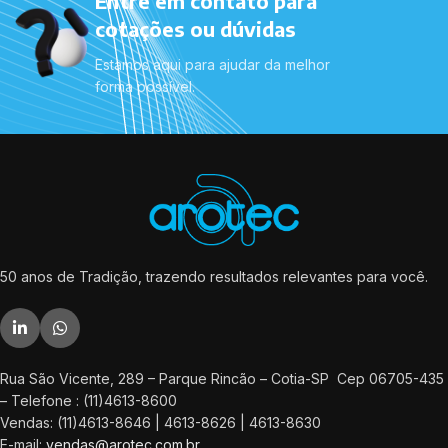
Entre em contato para
cotações ou dúvidas
Estamos aqui para ajudar da melhor
forma possível.
50 anos de Tradição, trazendo resultados relevantes para você.
Rua São Vicente, 289 – Parque Rincão – Cotia-SP Cep 06705-435
– Telefone : (11)4613-8600
Vendas: (11)4613-8646 | 4613-8626 | 4613-8630
E-mail:
vendas@arotec.com.br