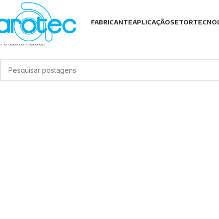
Nada Encontrado
FABRICANTE
APLICAÇÃO
SETOR
TECNO
Pedimos desculpas, mas nenhum resultado foi encontrado
relacionada.