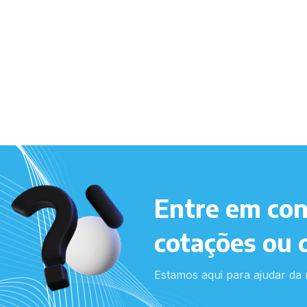
Entre em con
cotações ou 
Estamos aqui para ajudar da 