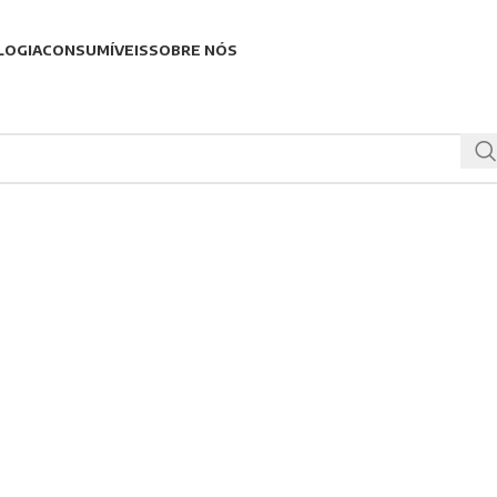
LOGIA
CONSUMÍVEIS
SOBRE NÓS
. Talvez a pesquisa ajude a encontrar uma postagem